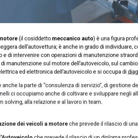
a motore
(il cosiddetto
meccanico auto
)
è una figura prof
ggera dell’autovettura; è anche in grado di individuare, c
e di intervenire con operazioni di manutenzione straordina
i di manutenzione sul motore dell’autoveicolo, sul cambio,
lettrica ed elettronica dell’autoveicolo e si occupa di
dia
 anche la parte di “consulenza di servizio”, di gestione de
nelli ci occupiamo anche di coltivare e sviluppare negli al
 solving, alla relazione e al lavoro in team.
azione dei veicoli a motore
che prevede il rilascio di un
l’Autoveicolo
che prevede il rilascio di un
diploma profes